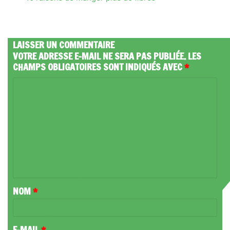
LAISSER UN COMMENTAIRE
VOTRE ADRESSE E-MAIL NE SERA PAS PUBLIÉE.
LES
CHAMPS OBLIGATOIRES SONT INDIQUÉS AVEC
*
C
O
M
M
E
N
T
NOM
*
A
I
R
E-MAIL
*