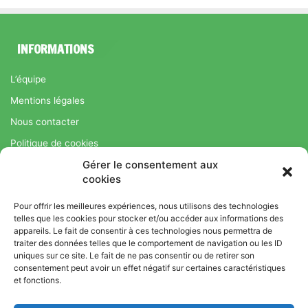
INFORMATIONS
L’équipe
Mentions légales
Nous contacter
Politique de cookies
Gérer le consentement aux
Régime Savoir Maigrir.fr : La méthode Jean-Michel Cohen pour
cookies
une perte de poids durable
Pour offrir les meilleures expériences, nous utilisons des technologies
telles que les cookies pour stocker et/ou accéder aux informations des
appareils. Le fait de consentir à ces technologies nous permettra de
© Copyright 2026, Tous droits réservés |
Bromance
traiter des données telles que le comportement de navigation ou les ID
uniques sur ce site. Le fait de ne pas consentir ou de retirer son
Bien-Être : Yoga, Bien-être, Nutrition et Sport
consentement peut avoir un effet négatif sur certaines caractéristiques
L’équipe
Mentions légales
Nous contacter
et fonctions.
Politique de cookies