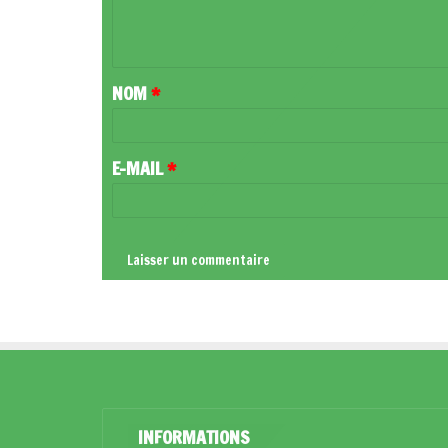
E
N
T
NOM
*
A
I
R
E-MAIL
*
E
*
INFORMATIONS