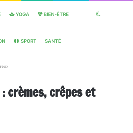
E
YOGA
BIEN-ÊTRE
Switch
ON
SPORT
SANTÉ
skin
ureux
 : crèmes, crêpes et