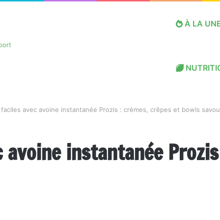
À LA UN
NUTRITI
faciles avec avoine instantanée Prozis : crèmes, crêpes et bowls savo
c avoine instantanée Prozis