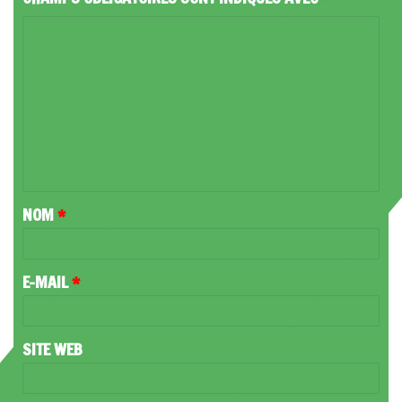
C
O
M
M
E
N
T
NOM
*
A
I
R
E-MAIL
*
E
*
SITE WEB