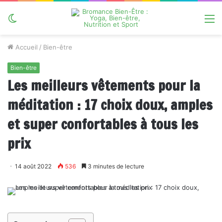
Switch
M
skin
Accueil
/
Bien-être
Bien-être
Les meilleurs vêtements pour la
méditation : 17 choix doux, amples
et super confortables à tous les
prix
14 août 2022
536
3 minutes de lecture