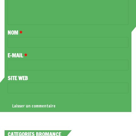
E
N
T
NOM
*
A
I
R
E-MAIL
*
E
*
SITE WEB
CATEGORIES BROMANCE