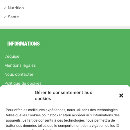
Nutrition
Santé
INFORMATIONS
L’équipe
Mentions légales
Nous contacter
Politique de cookies
Gérer le consentement aux
Régime Savoir Maigrir.fr : La méthode Jean-Michel Cohen pour
cookies
une perte de poids durable
Pour offrir les meilleures expériences, nous utilisons des technologies
telles que les cookies pour stocker et/ou accéder aux informations des
appareils. Le fait de consentir à ces technologies nous permettra de
© Copyright 2026, Tous droits réservés |
Bromance
traiter des données telles que le comportement de navigation ou les ID