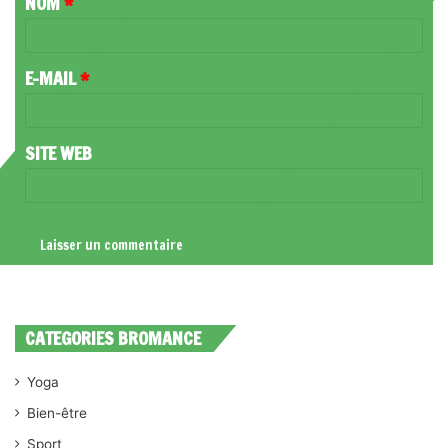
NOM
*
A
I
R
E-MAIL
*
E
*
SITE WEB
CATEGORIES BROMANCE
Yoga
Bien-être
Sport