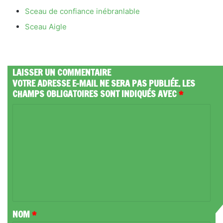
Sceau de confiance inébranlable
Sceau Aigle
LAISSER UN COMMENTAIRE
VOTRE ADRESSE E-MAIL NE SERA PAS PUBLIÉE.
LES
CHAMPS OBLIGATOIRES SONT INDIQUÉS AVEC
*
C
O
M
M
E
N
T
NOM
*
A