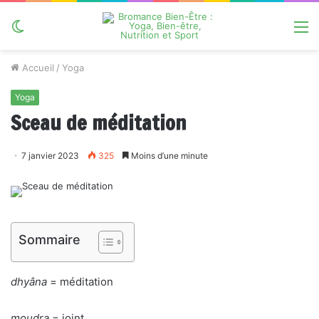
Switch
M
skin
Accueil
/
Yoga
Yoga
Sceau de méditation
7 janvier 2023
325
Moins d’une minute
Sommaire
dhyâna
= méditation
moudra
= joint