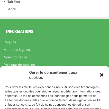
Nutrition
Santé
INFORMATIONS
L’équipe
Mentions légales
Nous contacter
Politique de cookies
Gérer le consentement aux
Régime Savoir Maigrir.fr : La méthode Jean-Michel Cohen pour
cookies
une perte de poids durable
Pour offrir les meilleures expériences, nous utilisons des technologies
telles que les cookies pour stocker et/ou accéder aux informations des
appareils. Le fait de consentir à ces technologies nous permettra de
© Copyright 2026, Tous droits réservés |
Bromance
traiter des données telles que le comportement de navigation ou les ID
uniques sur ce site. Le fait de ne pas consentir ou de retirer son
Bien-Être : Yoga, Bien-être, Nutrition et Sport
consentement peut avoir un effet négatif sur certaines caractéristiques