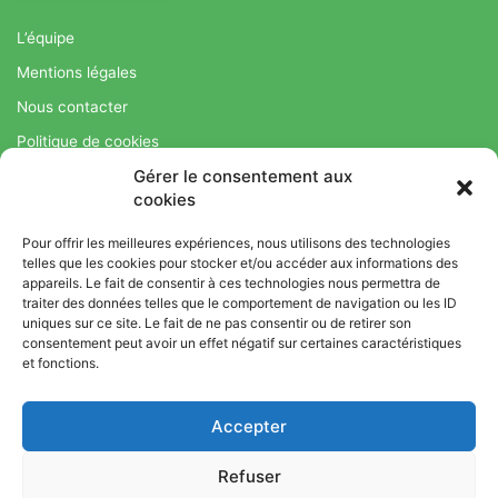
L’équipe
Mentions légales
Nous contacter
Politique de cookies
Gérer le consentement aux
Régime Savoir Maigrir.fr : La méthode Jean-Michel Cohen pour
cookies
une perte de poids durable
Pour offrir les meilleures expériences, nous utilisons des technologies
telles que les cookies pour stocker et/ou accéder aux informations des
appareils. Le fait de consentir à ces technologies nous permettra de
© Copyright 2026, Tous droits réservés |
Bromance
traiter des données telles que le comportement de navigation ou les ID
uniques sur ce site. Le fait de ne pas consentir ou de retirer son
Bien-Être : Yoga, Bien-être, Nutrition et Sport
consentement peut avoir un effet négatif sur certaines caractéristiques
L’équipe
Mentions légales
Nous contacter
et fonctions.
Politique de cookies
Accepter
Régime Savoir Maigrir.fr : La méthode Jean-Michel Cohen pour
une perte de poids durable
Refuser