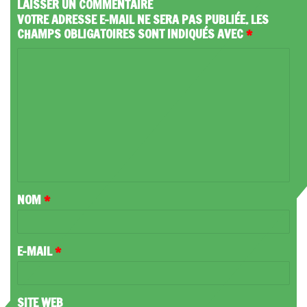
LAISSER UN COMMENTAIRE
VOTRE ADRESSE E-MAIL NE SERA PAS PUBLIÉE.
LES
CHAMPS OBLIGATOIRES SONT INDIQUÉS AVEC
*
C
O
M
M
E
N
T
NOM
*
A
I
R
E-MAIL
*
E
*
SITE WEB