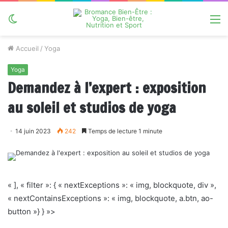
Switch
M
skin
Accueil
/
Yoga
Yoga
Demandez à l’expert : exposition
au soleil et studios de yoga
14 juin 2023
242
Temps de lecture 1 minute
« ], « filter »: { « nextExceptions »: « img, blockquote, div »,
« nextContainsExceptions »: « img, blockquote, a.btn, ao-
button »} } »>