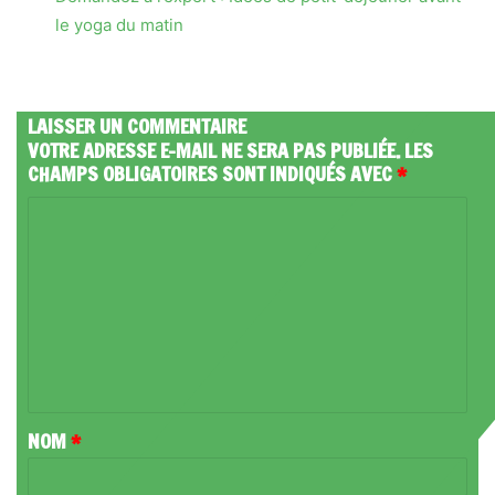
le yoga du matin
LAISSER UN COMMENTAIRE
VOTRE ADRESSE E-MAIL NE SERA PAS PUBLIÉE.
LES
CHAMPS OBLIGATOIRES SONT INDIQUÉS AVEC
*
C
O
M
M
E
N
T
NOM
*
A
I