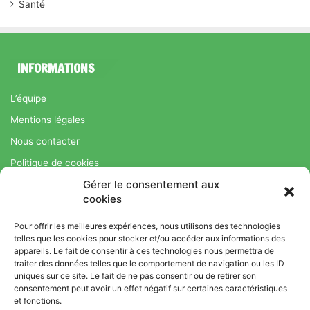
Santé
INFORMATIONS
L’équipe
Mentions légales
Nous contacter
Politique de cookies
Gérer le consentement aux
Régime Savoir Maigrir.fr : La méthode Jean-Michel Cohen pour
cookies
une perte de poids durable
Pour offrir les meilleures expériences, nous utilisons des technologies
telles que les cookies pour stocker et/ou accéder aux informations des
appareils. Le fait de consentir à ces technologies nous permettra de
© Copyright 2026, Tous droits réservés |
Bromance
traiter des données telles que le comportement de navigation ou les ID
uniques sur ce site. Le fait de ne pas consentir ou de retirer son
Bien-Être : Yoga, Bien-être, Nutrition et Sport
consentement peut avoir un effet négatif sur certaines caractéristiques
L’équipe
Mentions légales
Nous contacter
et fonctions.