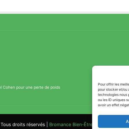
Pour offrir les mei
el Cohen pour une perte de poids
pour stocker et/ou 
technologies nous 
ou les ID uniques s
avoir un effet négat
A
Tous droits réservés |
Bromance Bien-Être : Yoga, Bien-être