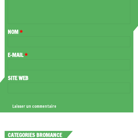
E
N
T
NOM
*
A
I
R
E-MAIL
*
E
*
SITE WEB
CATEGORIES BROMANCE