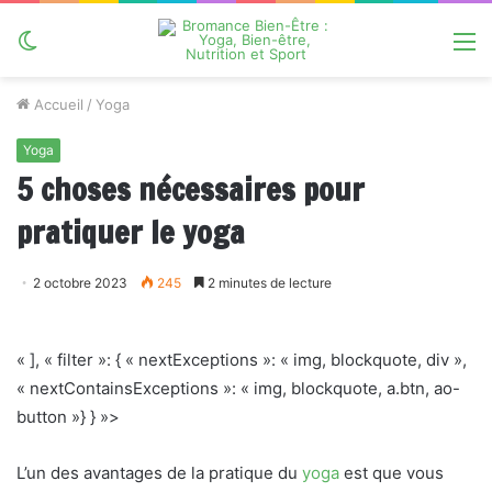
Switch
M
skin
Accueil
/
Yoga
Yoga
5 choses nécessaires pour
pratiquer le yoga
2 octobre 2023
245
2 minutes de lecture
« ], « filter »: { « nextExceptions »: « img, blockquote, div »,
« nextContainsExceptions »: « img, blockquote, a.btn, ao-
button »} } »>
L’un des avantages de la pratique du
yoga
est que vous