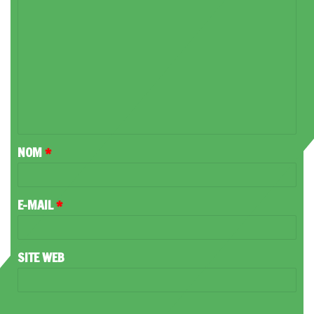
C
O
M
M
E
N
T
NOM
*
A
I
R
E-MAIL
*
E
*
SITE WEB