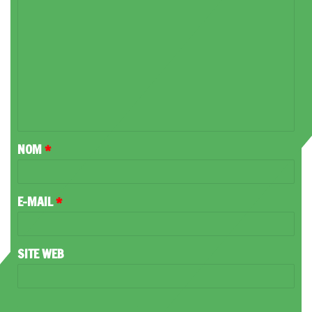
C
O
M
M
E
N
T
NOM
*
A
I
R
E-MAIL
*
E
*
SITE WEB