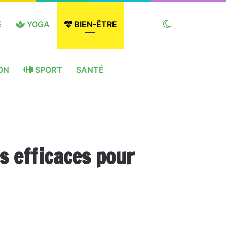
E
YOGA
BIEN-ÊTRE
Switch
ON
SPORT
SANTÉ
skin
s efficaces pour