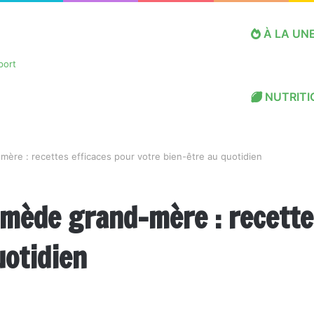
À LA UN
NUTRITI
mère : recettes efficaces pour votre bien-être au quotidien
emède grand-mère : recette
uotidien