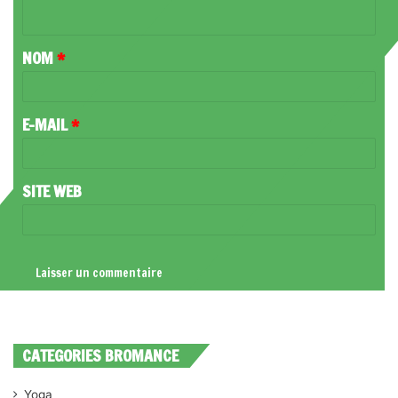
N
T
NOM
*
A
I
R
E-MAIL
*
E
*
SITE WEB
CATEGORIES BROMANCE
Yoga