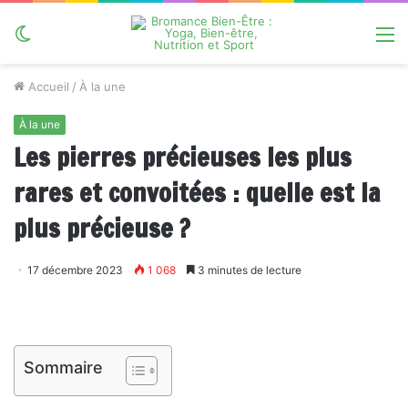
Switch
M
skin
Accueil
/
À la une
À la une
Les pierres précieuses les plus
rares et convoitées : quelle est la
plus précieuse ?
17 décembre 2023
1 068
3 minutes de lecture
Sommaire