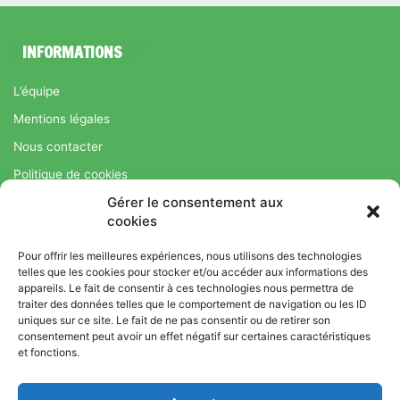
INFORMATIONS
L’équipe
Mentions légales
Nous contacter
Politique de cookies
Gérer le consentement aux
Régime Savoir Maigrir.fr : La méthode Jean-Michel Cohen pour
cookies
une perte de poids durable
Pour offrir les meilleures expériences, nous utilisons des technologies
telles que les cookies pour stocker et/ou accéder aux informations des
appareils. Le fait de consentir à ces technologies nous permettra de
© Copyright 2026, Tous droits réservés |
Bromance
traiter des données telles que le comportement de navigation ou les ID
uniques sur ce site. Le fait de ne pas consentir ou de retirer son
Bien-Être : Yoga, Bien-être, Nutrition et Sport
consentement peut avoir un effet négatif sur certaines caractéristiques
L’équipe
Mentions légales
Nous contacter
et fonctions.
Politique de cookies