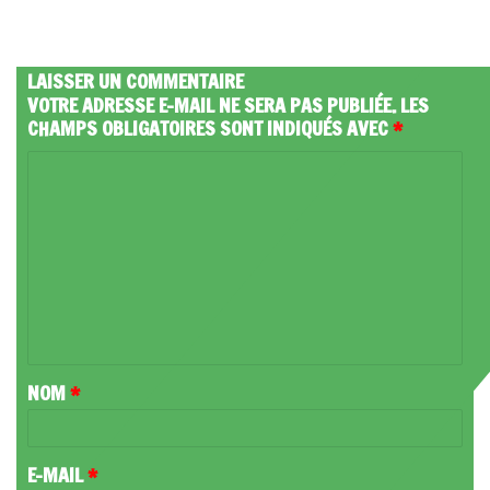
LAISSER UN COMMENTAIRE
VOTRE ADRESSE E-MAIL NE SERA PAS PUBLIÉE.
LES
CHAMPS OBLIGATOIRES SONT INDIQUÉS AVEC
*
C
O
M
M
E
N
T
NOM
*
A
I
R
E-MAIL
*