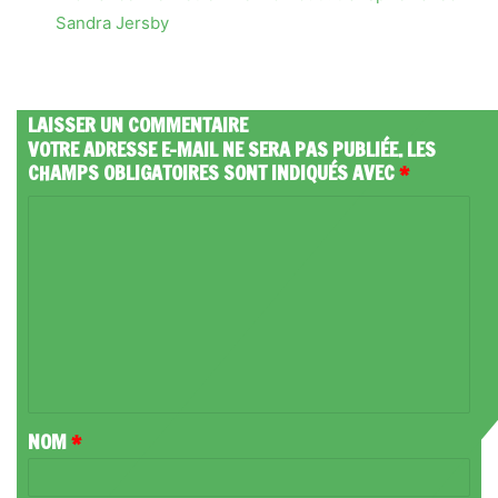
Sandra Jersby
LAISSER UN COMMENTAIRE
VOTRE ADRESSE E-MAIL NE SERA PAS PUBLIÉE.
LES
CHAMPS OBLIGATOIRES SONT INDIQUÉS AVEC
*
C
O
M
M
E
N
T
NOM
*
A
I