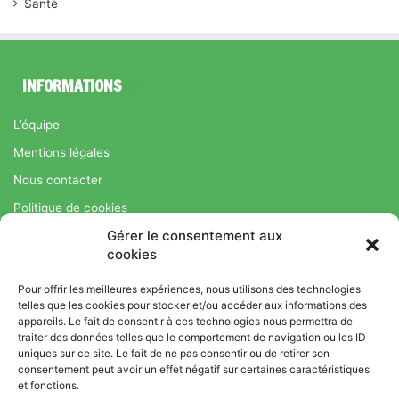
Santé
INFORMATIONS
L’équipe
Mentions légales
Nous contacter
Politique de cookies
Gérer le consentement aux
Régime Savoir Maigrir.fr : La méthode Jean-Michel Cohen pour
cookies
une perte de poids durable
Pour offrir les meilleures expériences, nous utilisons des technologies
telles que les cookies pour stocker et/ou accéder aux informations des
appareils. Le fait de consentir à ces technologies nous permettra de
© Copyright 2026, Tous droits réservés |
Bromance
traiter des données telles que le comportement de navigation ou les ID
uniques sur ce site. Le fait de ne pas consentir ou de retirer son
Bien-Être : Yoga, Bien-être, Nutrition et Sport
consentement peut avoir un effet négatif sur certaines caractéristiques
L’équipe
Mentions légales
Nous contacter
et fonctions.