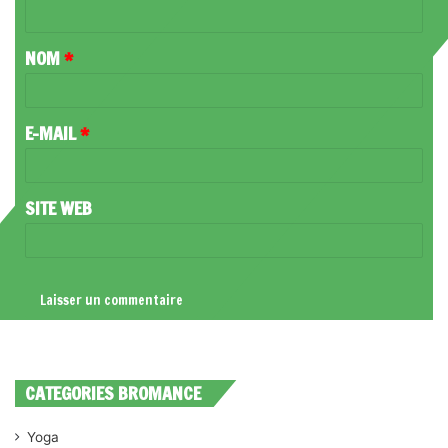
N
T
NOM
*
A
I
R
E-MAIL
*
E
*
SITE WEB
CATEGORIES BROMANCE
Yoga