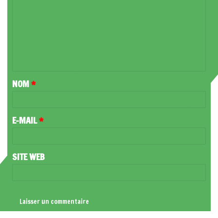
M
M
E
N
T
NOM
*
A
I
R
E-MAIL
*
E
*
SITE WEB