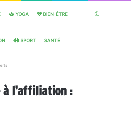
E
YOGA
BIEN-ÊTRE
Switch
ON
SPORT
SANTÉ
skin
perts
l’affiliation :