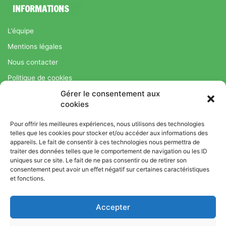
INFORMATIONS
L’équipe
Mentions légales
Nous contacter
Politique de cookies
Gérer le consentement aux
Régime Savoir Maigrir.fr : La méthode Jean-Michel Cohen pour
cookies
une perte de poids durable
Pour offrir les meilleures expériences, nous utilisons des technologies
telles que les cookies pour stocker et/ou accéder aux informations des
appareils. Le fait de consentir à ces technologies nous permettra de
© Copyright 2026, Tous droits réservés |
Bromance
traiter des données telles que le comportement de navigation ou les ID
Bien-Être : Yoga, Bien-être, Nutrition et Sport
uniques sur ce site. Le fait de ne pas consentir ou de retirer son
consentement peut avoir un effet négatif sur certaines caractéristiques
L’équipe
Mentions légales
Nous contacter
et fonctions.
Politique de cookies
Accepter
Régime Savoir Maigrir.fr : La méthode Jean-Michel Cohen pour
une perte de poids durable