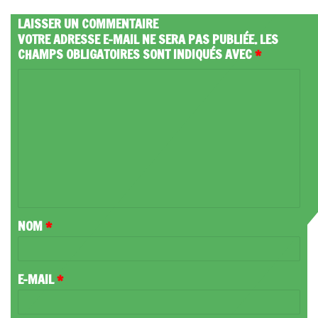
LAISSER UN COMMENTAIRE
VOTRE ADRESSE E-MAIL NE SERA PAS PUBLIÉE.
LES
CHAMPS OBLIGATOIRES SONT INDIQUÉS AVEC
*
C
O
M
M
E
N
T
NOM
*
A
I
R
E-MAIL
*
E
*