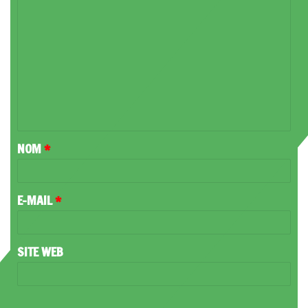
C
O
M
M
E
N
T
NOM
*
A
I
R
E-MAIL
*
E
*
SITE WEB