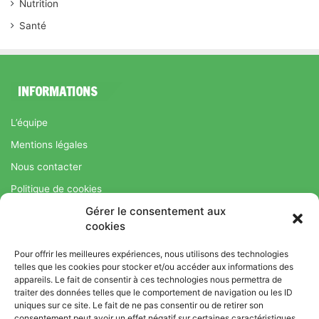
Nutrition
Santé
INFORMATIONS
L’équipe
Mentions légales
Nous contacter
Politique de cookies
Gérer le consentement aux
Régime Savoir Maigrir.fr : La méthode Jean-Michel Cohen pour
cookies
une perte de poids durable
Pour offrir les meilleures expériences, nous utilisons des technologies
telles que les cookies pour stocker et/ou accéder aux informations des
appareils. Le fait de consentir à ces technologies nous permettra de
© Copyright 2026, Tous droits réservés |
Bromance
traiter des données telles que le comportement de navigation ou les ID
uniques sur ce site. Le fait de ne pas consentir ou de retirer son
Bien-Être : Yoga, Bien-être, Nutrition et Sport
consentement peut avoir un effet négatif sur certaines caractéristiques