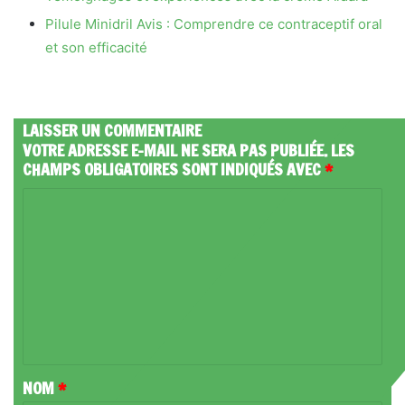
Pilule Minidril Avis : Comprendre ce contraceptif oral
et son efficacité
LAISSER UN COMMENTAIRE
VOTRE ADRESSE E-MAIL NE SERA PAS PUBLIÉE.
LES
CHAMPS OBLIGATOIRES SONT INDIQUÉS AVEC
*
C
O
M
M
E
N
T
NOM
*
A