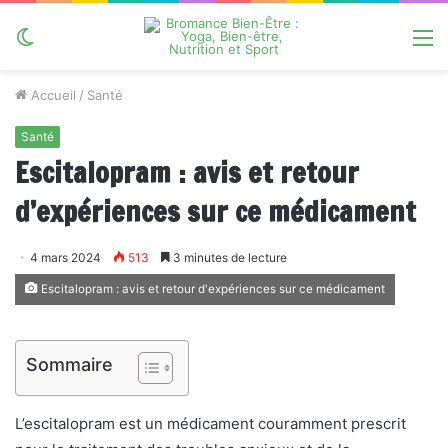
Switch
M
skin
Accueil
/
Santé
Santé
Escitalopram : avis et retour
d’expériences sur ce médicament
4 mars 2024
513
3 minutes de lecture
Escitalopram : avis et retour d'expériences sur ce médicament
Sommaire
L’escitalopram est un médicament couramment prescrit