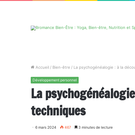
Accueil
/
Bien-être
/
La psychogénéalogie : à la décou
Développement personnel
La psychogénéalogie 
techniques
6 mars 2024
467
3 minutes de lecture