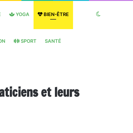
E
YOGA
BIEN-ÊTRE
Switch
ON
SPORT
SANTÉ
skin
aticiens et leurs