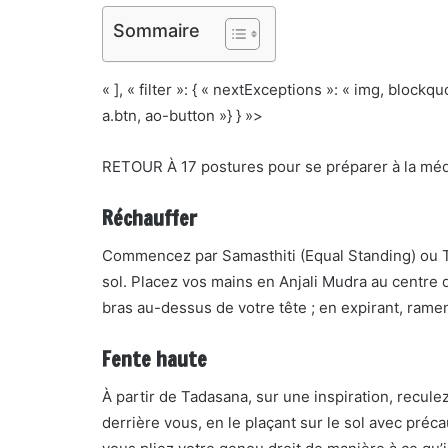
Sommaire
« ], « filter »: { « nextExceptions »: « img, block
a.btn, ao-button »} } »>
RETOUR À 17 postures pour se préparer à la méd
Réchauffer
Commencez par Samasthiti (Equal Standing) ou T
sol. Placez vos mains en Anjali Mudra au centre 
bras au-dessus de votre tête ; en expirant, rame
Fente haute
À partir de Tadasana, sur une inspiration, recul
derrière vous, en le plaçant sur le sol avec préca