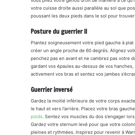
vous pliez votre genou droit de manière à ce qu’i
votre cuisse droite aussi parallèle au sol que p
poussant les deux pieds dans le sol pour trouver l
Posture du guerrier II
Plantez soigneusement votre pied gauche à plat s
créer un angle proche de 60 degrés. Alignez votr
penchez pas en avant et ne cambrez pas votre do
gardant vos épaules au-dessus de vos hanches, l
activement vos bras et sentez vos jambes s’écras
Guerrier inversé
Gardez la moitié inférieure de votre corps exac
le haut et vers l’arrière. Placez votre bras gauc
poids
. Sentez vos muscles du dos s’engager lors
Gardez votre sternum levé pour que votre colonn
pleines et rythmées. Inspirez pour revenir à Warri