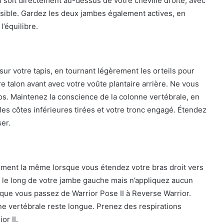
l soit directement au-dessus de votre cheville droite, avec
ossible. Gardez les deux jambes également actives, en
’équilibre.
ur votre tapis, en tournant légèrement les orteils pour
e talon avant avec votre voûte plantaire arrière. Ne vous
s. Maintenez la conscience de la colonne vertébrale, en
es côtes inférieures tirées et votre tronc engagé. Étendez
er.
tement la même lorsque vous étendez votre bras droit vers
he le long de votre jambe gauche mais n’appliquez aucun
que vous passez de Warrior Pose II à Reverse Warrior.
e vertébrale reste longue. Prenez des respirations
or II.