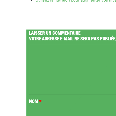
Utilisez la nutrition pour augmenter vos ni
LAISSER UN COMMENTAIRE
VOTRE ADRESSE E-MAIL NE SERA PAS PUBLIÉE
C
O
M
M
E
N
T
NOM
*
A
I