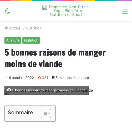
Switch
M
skin
Accueil
/
Nutrition
À la une
Nutrition
5 bonnes raisons de manger
moins de viande
6 octobre 2022
331
3 minutes de lecture
5 bonnes raisons de manger moins de viande
Sommaire