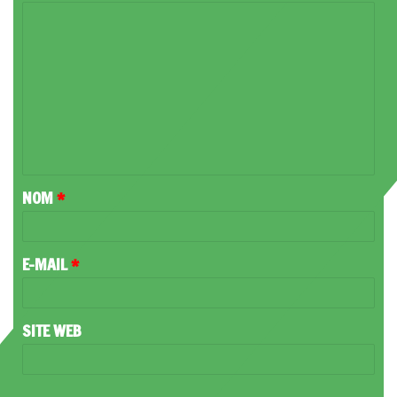
C
O
M
M
E
N
T
NOM
*
A
I
R
E-MAIL
*
E
*
SITE WEB