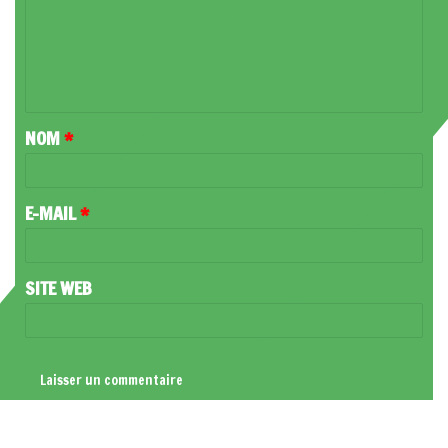
M
E
N
T
NOM
*
A
I
R
E-MAIL
*
E
*
SITE WEB