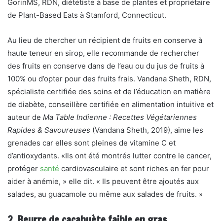
Gorin
MS, RDN, diététiste à base de plantes et propriétaire
de Plant-Based Eats à Stamford, Connecticut.
Au lieu de chercher un récipient de fruits en conserve à
haute teneur en sirop, elle recommande de rechercher
des fruits en conserve dans de l’eau ou du jus de fruits à
100% ou d’opter pour des fruits frais. Vandana Sheth, RDN,
spécialiste certifiée des soins et de l’éducation en matière
de diabète, conseillère certifiée en alimentation intuitive et
auteur de
Ma Table Indienne : Recettes Végétariennes
Rapides & Savoureuses
(Vandana Sheth, 2019),
aime les
grenades car elles sont pleines de vitamine C et
d’antioxydants. «Ils ont été montrés
lutter contre le cancer,
protéger
santé
cardiovasculaire
et sont riches en fer pour
aider à
anémie
, » elle dit. « Ils peuvent être ajoutés aux
salades, au guacamole ou même aux salades de fruits. »
2. Beurre de cacahuète faible en gras