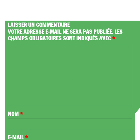
LAISSER UN COMMENTAIRE
VOTRE ADRESSE E-MAIL NE SERA PAS PUBLIÉE.
LES
CHAMPS OBLIGATOIRES SONT INDIQUÉS AVEC
*
C
O
M
M
E
N
T
NOM
*
A
I
R
E-MAIL
*