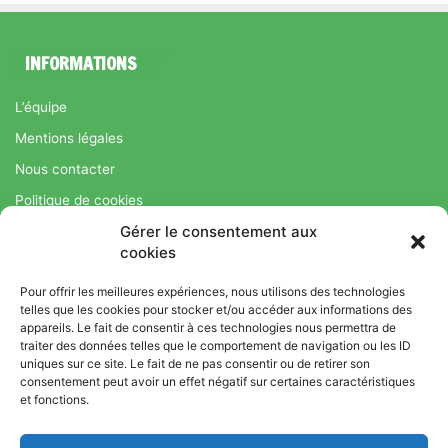
INFORMATIONS
L’équipe
Mentions légales
Nous contacter
Politique de cookies
Gérer le consentement aux
Régime Savoir Maigrir.fr : La méthode Jean-Michel Cohen pour
cookies
une perte de poids durable
Pour offrir les meilleures expériences, nous utilisons des technologies
telles que les cookies pour stocker et/ou accéder aux informations des
appareils. Le fait de consentir à ces technologies nous permettra de
© Copyright 2026, Tous droits réservés |
Bromance
traiter des données telles que le comportement de navigation ou les ID
uniques sur ce site. Le fait de ne pas consentir ou de retirer son
Bien-Être : Yoga, Bien-être, Nutrition et Sport
consentement peut avoir un effet négatif sur certaines caractéristiques
L’équipe
Mentions légales
Nous contacter
et fonctions.
Politique de cookies