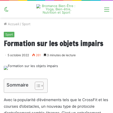
Switch
M
skin
Accueil
/
Sport
Sport
Formation sur les objets impairs
5 octobre 2022
261
3 minutes de lecture
Sommaire
Avec la popularité d’événements tels que le CrossFit et les
courses d’obstacles, un nouveau type de protocole
d’entraînement semble étrange. C’est un entraînement